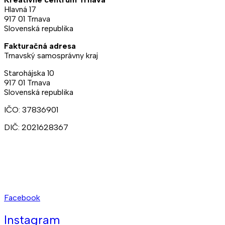
Hlavná 17
917 01 Trnava
Slovenská republika
Fakturačná adresa
Trnavský samosprávny kraj
Starohájska 10
917 01 Trnava
Slovenská republika
IČO: 37836901
DIČ: 2021628367
Ateliéry:
+421 902 309 357
Prenájmy:
+421 948 211 874
kct@kct.sk
Facebook
Instagram