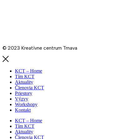
Schéma
De minimis KCT
Ochrana osobných údajov
Cenník prenájmov KCT
Prevádzkový poriadok KCT
© 2023 Kreatívne centrum Trnava
KCT – Home
Tím KCT
Aktuality
Členovia KCT
Priestory
Výzvy
Workshopy
Kontakt
KCT – Home
Tím KCT
Aktuality
Členovia KCT