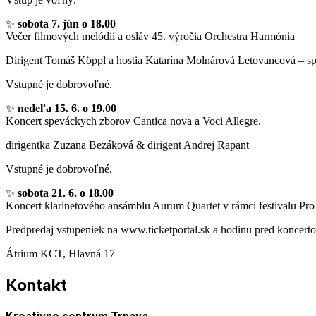
✨
sobota 7. jún o 18.00
Večer filmových melódií a osláv 45. výročia Orchestra Harmónia
Dirigent Tomáš Köppl a hostia Katarína Molnárová Letovancová – sp
Vstupné je dobrovoľné.
✨
nedeľa 15. 6. o 19.00
Koncert speváckych zborov Cantica nova a Voci Allegre.
dirigentka Zuzana Bezáková & dirigent Andrej Rapant
Vstupné je dobrovoľné.
✨
sobota 21. 6. o 18.00
Koncert klarinetového ansámblu Aurum Quartet v rámci festivalu Pro
Predpredaj vstupeniek na www.ticketportal.sk a hodinu pred koncert
Átrium KCT, Hlavná 17
Kontakt
Kreatívne centrum Trnava