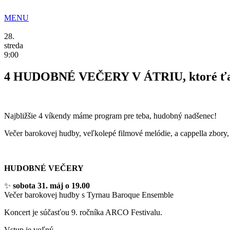
Preskočiť
na
MENU
obsah
28.
streda
9:00
4 HUDOBNÉ VEČERY V ÁTRIU, ktoré ťa 
Najbližšie 4 víkendy máme program pre teba, hudobný nadšenec!
Večer barokovej hudby, veľkolepé filmové melódie, a cappella zbory, 
HUDOBNÉ VEČERY
✨
sobota
31. máj o 19.00
Večer barokovej hudby s Tyrnau Baroque Ensemble
Koncert je súčasťou 9. ročníka ARCO Festivalu.
Vstup je voľný.