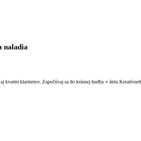
naladia
aj kvartet klarinetov. Započúvaj sa do krásnej hudby v átriu Kreatívne