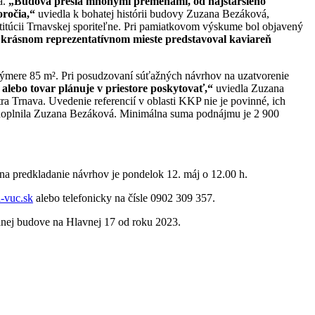
a.
„Budova prešla mnohými premenami, od najstaršieho
oročia,“
uviedla k bohatej histórii budovy Zuzana Bezáková,
nštitúcii Trnavskej sporiteľne. Pri pamiatkovom výskume bol objavený
o krásnom reprezentatívnom mieste predstavoval kaviareň
výmere 85 m². Pri posudzovaní súťažných návrhov na uzatvorenie
 alebo tovar plánuje v priestore poskytovať,“
uviedla Zuzana
Trnava. Uvedenie referencií v oblasti KKP nie je povinné, ich
oplnila Zuzana Bezáková. Minimálna suma podnájmu je 2 900
na predkladanie návrhov je pondelok 12. máj o 12.00 h.
-vuc.sk
alebo telefonicky na čísle 0902 309 357.
vanej budove na Hlavnej 17 od roku 2023.