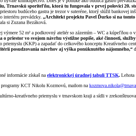
ako bývalé kníhkupectvo. Dnes je v ponuke ako budúca gastro prevádzk
u, Trnavskú sporiteľňu, ktorá tu fungovala v prvej polovici 20. st
riestoru budúceho gastra je trezor v suteréne, ktorý slúžil bankovej i
 interiéru prevádzky.
„Architekt projektu Pavel Ďurko si na tomt
la si Zuzana Bezáková.
ovej výmere 52 m² a podkrovný ateliér so zázemím – WC a kúpeľňou o 
 o priestor vo svojom návrhu výstižne popíše, aké činnosti, služby
 priemyslu (KKP) a zapadať do celkového konceptu Kreatívneho centra 
ritérií posudzovania návrhov aj výška ponúknutého nájomného,“
d
bné informácie získaš na
elektronickej úradnej tabuli TTSK
.
Lehota 
 pre programy KCT Nikolu Kozmovú, mailom na
kozmova.nikola@trnava
ultúrno-kreatívneho priemyslu v trnavskom kraji a sídli v zrekonštruo