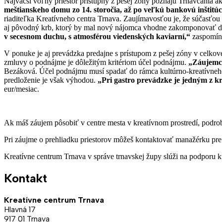
Najväčší voľný priestor prístupný z pešej zóny poznajú Trnavčania 
meštianskeho domu zo 14. storočia, až po veľkú bankovú inštitúci
riaditeľka Kreatívneho centra Trnava. Zaujímavosťou je, že súčasťou p
aj pôvodný krb, ktorý by mal nový nájomca vhodne zakomponovať do
v secesnom duchu, s atmosférou viedenských kaviarní,“
zaspomína
V ponuke je aj prevádzka predajne s prístupom z pešej zóny v celk
zmluvy o podnájme je dôležitým kritériom účel podnájmu.
„Záujemca
Bezáková. Účel podnájmu musí spadať do rámca kultúrno-kreatívneho
predloženie je však výhodou.
„Pri gastro prevádzke je jedným z k
eur/mesiac.
Ak máš záujem pôsobiť v centre mesta v kreatívnom prostredí, podro
Pri záujme o prehliadku priestorov môžeš kontaktovať manažérku
Kreatívne centrum Trnava v správe trnavskej župy slúži na podporu k
Kontakt
Kreatívne centrum Trnava
Hlavná 17
917 01 Trnava