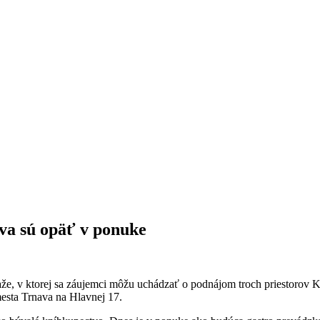
va sú opäť v ponuke
že, v ktorej sa záujemci môžu uchádzať o podnájom troch priestorov Kr
mesta Trnava na Hlavnej 17.