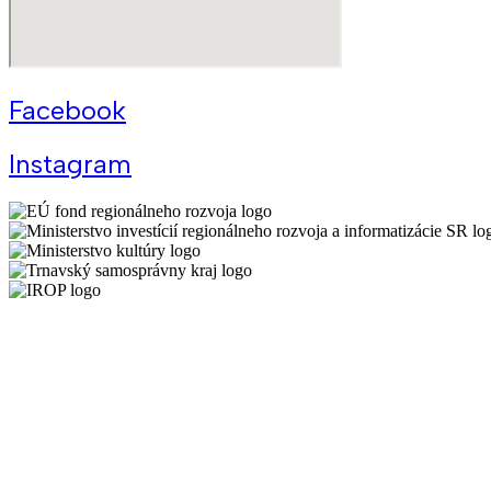
Facebook
Instagram
Všeobecné podmienky Kreatívneho centra Trnava
Schéma
De minimis KCT
Ochrana osobných údajov
Cenník prenájmov KCT
Prevádzkový poriadok KCT