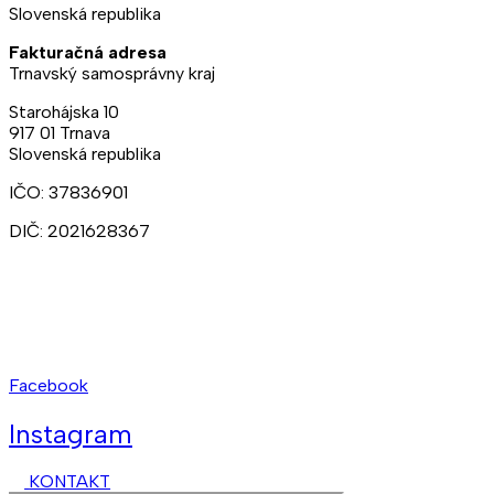
Slovenská republika
Fakturačná adresa
Trnavský samosprávny kraj
Starohájska 10
917 01 Trnava
Slovenská republika
IČO: 37836901
DIČ: 2021628367
Ateliéry:
+421 902 309 357
Prenájmy:
+421 948 211 874
kct@kct.sk
Facebook
Instagram
KONTAKT