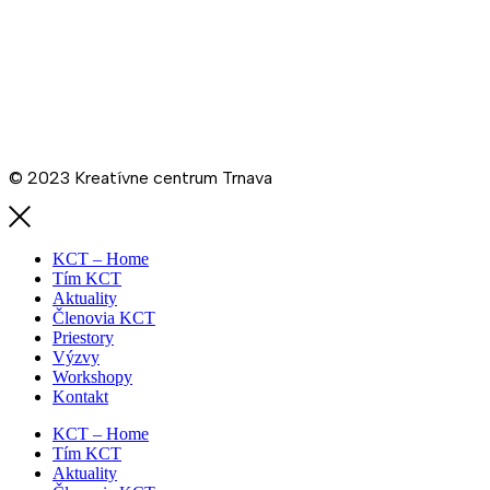
Schéma
De minimis KCT
Ochrana osobných údajov
Cenník prenájmov KCT
Prevádzkový poriadok KCT
© 2023 Kreatívne centrum Trnava
KCT – Home
Tím KCT
Aktuality
Členovia KCT
Priestory
Výzvy
Workshopy
Kontakt
KCT – Home
Tím KCT
Aktuality