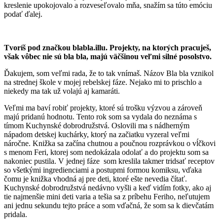
kreslenie upokojovalo a rozveseľovalo mňa, snažím sa túto emóciu
podať ďalej.
Tvoríš pod značkou blabla.illu. Projekty, na ktorých pracuješ,
však vôbec nie sú bla bla, majú väčšinou veľmi silné posolstvo.
Ďakujem, som veľmi rada, že to tak vnímaš. Názov Bla bla vznikol
na strednej škole v mojej rebelskej fáze. Nejako mi to prischlo a
niekedy ma tak už volajú aj kamaráti.
Veľmi ma baví robiť projekty, ktoré sú trošku výzvou a zároveň
majú pridanú hodnotu. Tento rok som sa vydala do neznáma s
tímom Kuchynské dobrodružstvá. Oslovili ma s nádherným
nápadom detskej kuchárky, ktorý na začiatku vyzeral veľmi
náročne. Knižka sa začína chutnou a poučnou rozprávkou o vĺčkovi
s menom Feri, ktorej som nedokázala odolať a do projektu som sa
nakoniec pustila. V jednej fáze som kreslila takmer tridsať receptov
so všetkými ingredienciami a postupmi formou komiksu, vďaka
čomu je knižka vhodná aj pre deti, ktoré ešte nevedia čítať.
Kuchynské dobrodružstvá nedávno vyšli a keď vidím fotky, ako aj
tie najmenšie mini deti varia a tešia sa z príbehu Feriho, neľutujem
ani jednu sekundu tejto práce a som vďačná, že som sa k dievčatám
pridala.