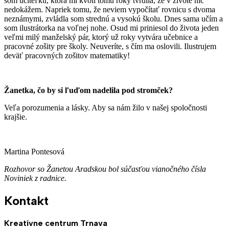
som učiteľku, ktorá mi kvôli tomu roky tvrdila, že v živote nič
nedokážem. Napriek tomu, že neviem vypočítať rovnicu s dvoma
neznámymi, zvládla som strednú a vysokú školu. Dnes sama učím a
som ilustrátorka na voľnej nohe. Osud mi priniesol do života jeden
veľmi milý manželský pár, ktorý už roky vytvára učebnice a
pracovné zošity pre školy. Neuveríte, s čím ma oslovili. Ilustrujem
deväť pracovných zošitov matematiky!
Žanetka, čo by si ľuďom nadelila pod stromček?
Veľa porozumenia a lásky. Aby sa nám žilo v našej spoločnosti
krajšie.
Martina Pontesová
Rozhovor so Žanetou Aradskou bol súčasťou vianočného čísla
Noviniek z radnice.
Kontakt
Kreatívne centrum Trnava