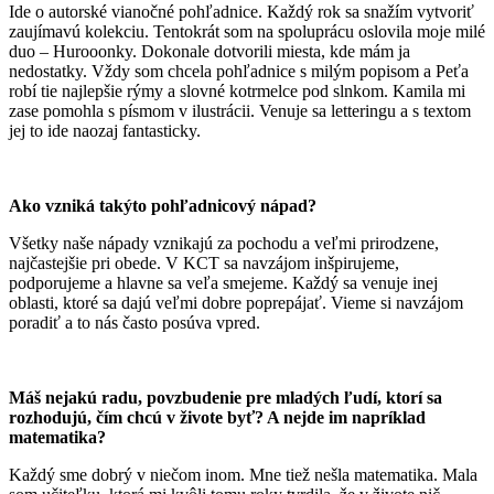
Ide o autorské vianočné pohľadnice. Každý rok sa snažím vytvoriť
zaujímavú kolekciu. Tentokrát som na spoluprácu oslovila moje milé
duo – Hurooonky. Dokonale dotvorili miesta, kde mám ja
nedostatky. Vždy som chcela pohľadnice s milým popisom a Peťa
robí tie najlepšie rýmy a slovné kotrmelce pod slnkom. Kamila mi
zase pomohla s písmom v ilustrácii. Venuje sa letteringu a s textom
jej to ide naozaj fantasticky.
Ako vzniká takýto pohľadnicový nápad?
Všetky naše nápady vznikajú za pochodu a veľmi prirodzene,
najčastejšie pri obede. V KCT sa navzájom inšpirujeme,
podporujeme a hlavne sa veľa smejeme. Každý sa venuje inej
oblasti, ktoré sa dajú veľmi dobre poprepájať. Vieme si navzájom
poradiť a to nás často posúva vpred.
Máš nejakú radu, povzbudenie pre mladých ľudí, ktorí sa
rozhodujú, čím chcú v živote byť? A nejde im napríklad
matematika?
Každý sme dobrý v niečom inom. Mne tiež nešla matematika. Mala