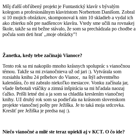
Môj ďalší obľúbený projekt je Funtastický klavír s bývalým
kolegom a profesionálnym klaviristom Norbertom Danišom. Zobral
si 10 mojich obrázkov, skomponoval k nim 10 skladieb a vydal ich
ako zbierku nôt pre nadšencov klavíra. Vtedy sme učili na rovnakej
škole, takže sa mi bežne stávalo, že som sa prechádzala po chodbe a
počula som deti hrať ,,moje obrázky”!
Žanetka, kedy tebe začínajú Vianoce?
Tento rok sa mi nakopilo mnoho krásnych spoluprác s vianočnou
témou. Takže sa mi zvianočnieva už od jari :). Vytvárala som
rozsiahlu knihu 24 príbehov do Vianoc, na štýl adventného
kalendára, čo mi zabralo niekoľko mesiacov. Vonku začínala jar,
všade štebotali vtáčiky a zimná inšpirácia sa mi hľadala naozaj
ťažko. Prišli letné dni a ja som sa chladila kreslením vianočnej
knihy. Už druhý rok som sa podieľala na krásnom slovenskom
projekte vianočnej pošty pre Ježiška. Je to taká moja srdcovka.
Kresliť pre Ježiška je predsa naj :).
Niečo vianočné a milé ste teraz upiekli aj v KCT. O čo ide?