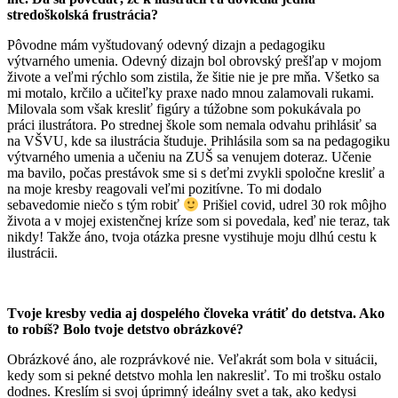
stredoškolská frustrácia?
Pôvodne mám vyštudovaný odevný dizajn a pedagogiku
výtvarného umenia. Odevný dizajn bol obrovský prešľap v mojom
živote a veľmi rýchlo som zistila, že šitie nie je pre mňa. Všetko sa
mi motalo, krčilo a učiteľky praxe nado mnou zalamovali rukami.
Milovala som však kresliť figúry a túžobne som pokukávala po
práci ilustrátora. Po strednej škole som nemala odvahu prihlásiť sa
na VŠVU, kde sa ilustrácia študuje. Prihlásila som sa na pedagogiku
výtvarného umenia a učeniu na ZUŠ sa venujem doteraz. Učenie
ma bavilo, počas prestávok sme si s deťmi zvykli spoločne kresliť a
na moje kresby reagovali veľmi pozitívne. To mi dodalo
sebavedomie niečo s tým robiť
Prišiel covid, udrel 30 rok môjho
života a v mojej existenčnej kríze som si povedala, keď nie teraz, tak
nikdy! Takže áno, tvoja otázka presne vystihuje moju dlhú cestu k
ilustrácii.
Tvoje kresby vedia aj dospelého človeka vrátiť do detstva. Ako
to robíš? Bolo tvoje detstvo obrázkové?
Obrázkové áno, ale rozprávkové nie. Veľakrát som bola v situácii,
kedy som si pekné detstvo mohla len nakresliť. To mi trošku ostalo
dodnes. Kreslím si svoj úprimný ideálny svet a tak, ako kedysi