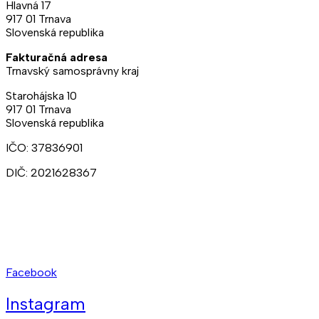
Hlavná 17
917 01 Trnava
Slovenská republika
Fakturačná adresa
Trnavský samosprávny kraj
Starohájska 10
917 01 Trnava
Slovenská republika
IČO: 37836901
DIČ: 2021628367
Ateliéry:
+421 902 309 357
Prenájmy:
+421 948 211 874
kct@kct.sk
Facebook
Instagram