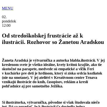
Preskočiť
na
MENU
obsah
02.
pondelok
12:00
Od stredoškolskej frustrácie až k
ilustrácii. Rozhovor so Žanetou Aradskou
Žaneta Aradská je výtvarníčka a autorka blabla.ilustrácií. V jej
kreslenom svete je všetko ideálne, kvety kvitnú krajšie, ako tie
skutočné na parapete, medvede sú empatické a vĺčik Feri
v kuchárke pre deti je hrdinom, ktorý si získa srdcia kozliatok
(nie na smotane). V jej ateliéri v Kreatívnom centre Trnava
vznikajú ilustrácie do kníh, časopisov, reklám a kreslí
pohľadnice aj pre samotného Ježiška.
Si ilustrátorka, výtvarníčka, pôvodne si však študovala niečo
iné. Dá sa povedať, že k ilustrácii ťa doviedla jedna