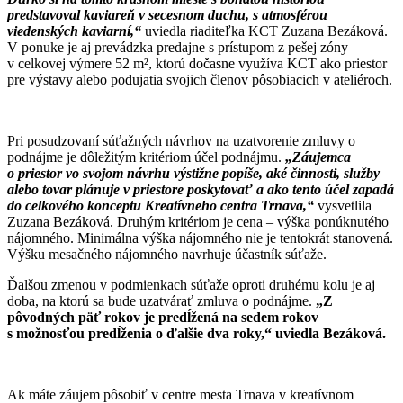
predstavoval kaviareň v secesnom duchu, s atmosférou
viedenských kaviarní,“
uviedla riaditeľka KCT Zuzana Bezáková.
V ponuke je aj prevádzka predajne s prístupom z pešej zóny
v celkovej výmere 52 m², ktorú dočasne využíva KCT ako priestor
pre výstavy alebo podujatia svojich členov pôsobiacich v ateliéroch.
Pri posudzovaní súťažných návrhov na uzatvorenie zmluvy o
podnájme je dôležitým kritériom účel podnájmu.
„
Záujemca
o priestor vo svojom návrhu výstižne popíše, aké činnosti, služby
alebo tovar plánuje v priestore poskytovať a ako tento účel zapadá
do celkového konceptu Kreatívneho centra Trnava,“
vysvetlila
Zuzana Bezáková. Druhým kritériom je cena – výška ponúknutého
nájomného. Minimálna výška nájomného nie je tentokrát stanovená.
Výšku mesačného nájomného navrhuje účastník súťaže.
Ďalšou zmenou v podmienkach súťaže oproti druhému kolu je aj
doba, na ktorú sa bude uzatvárať zmluva o podnájme.
„Z
pôvodných päť rokov je predĺžená na sedem rokov
s možnosťou predĺženia o ďalšie dva roky,“ uviedla Bezáková.
Ak máte záujem pôsobiť v centre mesta Trnava v kreatívnom