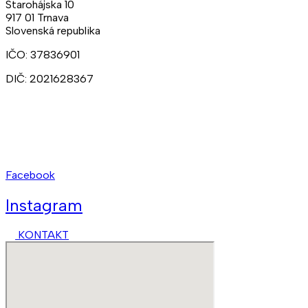
Starohájska 10
917 01 Trnava
Slovenská republika
IČO: 37836901
DIČ: 2021628367
Ateliéry:
+421 902 309 357
Prenájmy:
+421 948 211 874
kct@kct.sk
Facebook
Instagram
KONTAKT