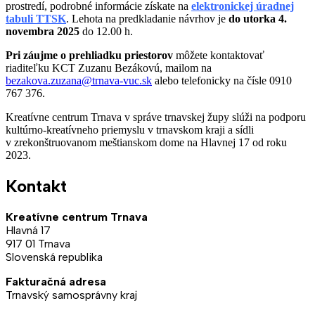
prostredí, podrobné informácie získate na
elektronickej úradnej
tabuli TTSK
. Lehota na predkladanie návrhov je
do utorka 4.
novembra 2025
do 12.00 h.
Pri záujme o prehliadku priestorov
môžete kontaktovať
riaditeľku KCT Zuzanu Bezákovú, mailom na
bezakova.zuzana@trnava-vuc.sk
alebo telefonicky na čísle 0910
767 376.
Kreatívne centrum Trnava v správe trnavskej župy slúži na podporu
kultúrno-kreatívneho priemyslu v trnavskom kraji a sídli
v zrekonštruovanom meštianskom dome na Hlavnej 17 od roku
2023.
Kontakt
Kreatívne centrum Trnava
Hlavná 17
917 01 Trnava
Slovenská republika
Fakturačná adresa
Trnavský samosprávny kraj