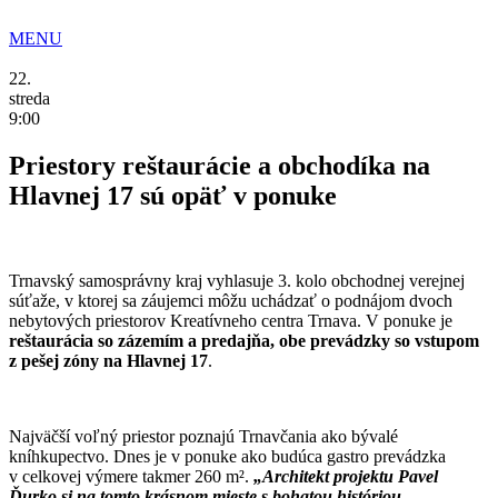
Preskočiť
na
MENU
obsah
22.
streda
9:00
Priestory reštaurácie a obchodíka na
Hlavnej 17 sú opäť v ponuke
Trnavský samosprávny kraj vyhlasuje 3. kolo obchodnej verejnej
súťaže, v ktorej sa záujemci môžu uchádzať o podnájom dvoch
nebytových priestorov Kreatívneho centra Trnava. V ponuke je
reštaurácia so zázemím a predajňa, obe prevádzky so vstupom
z pešej zóny na Hlavnej 17
.
Najväčší voľný priestor poznajú Trnavčania ako bývalé
kníhkupectvo. Dnes je v ponuke ako budúca gastro prevádzka
v celkovej výmere takmer 260 m².
„Architekt projektu Pavel
Ďurko si na tomto krásnom mieste s bohatou históriou