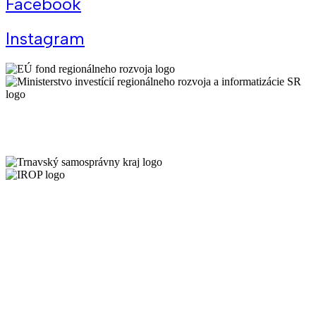
Facebook
Instagram
Všeobecné podmienky Kreatívneho centra Trnava
Schéma
De minimis KCT
Ochrana osobných údajov
Cenník prenájmov KCT
Prevádzkový poriadok KCT