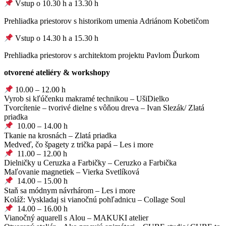
Vstup o 10.30 h a 13.30 h
Prehliadka priestorov s historikom umenia Adriánom Kobetičom
Vstup o 14.30 h a 15.30 h
Prehliadka priestorov s architektom projektu Pavlom Ďurkom
otvorené ateliéry & workshopy
10.00 – 12.00 h
Vyrob si kľúčenku makramé technikou – UšiDielko
Tvorcítenie – tvorivé dielne s vôňou dreva – Ivan Slezák/ Zlatá
priadka
10.00 – 14.00 h
Tkanie na krosnách – Zlatá priadka
Medveď, čo špagety z trička papá – Les i more
11.00 – 12.00 h
Dielničky u Ceruzka a Farbičky – Ceruzko a Farbička
Maľovanie magnetiek – Vierka Svetlíková
14.00 – 15.00 h
Staň sa módnym návrhárom – Les i more
Koláž: Vyskladaj si vianočnú pohľadnicu – Collage Soul
14.00 – 16.00 h
Vianočný aquarell s Alou – MAKUKI atelier