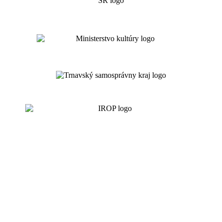
Všeobecné podmienky Kreatívneho centra Trnava
Schéma
De minimis KCT
Ochrana osobných údajov
Cenník prenájmov KCT
Prevádzkový poriadok KCT