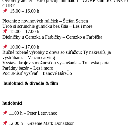
Otvorený ateliér – Ako pracujú animátori – CUBE studio/ CUBE to
CUBE
15.00 – 16.00 h
Pletenie z novinových ruličiek – Štefan Sersen
Urob si scrunchie gumičku bez šitia – Les i more
15.00 – 17.00 h
Dielničky u Ceruzka a Farbičky – Ceruzko a Farbička
10.00 – 17.00 h
Ručné robené výrobky z dreva so súťažou: Ty nakreslíš, ja
vystrúham. – Mazan carving
Výstava krojov s možnosťou vyskúšania – Trnavská parta
Parádny bazár – Les i more
Poď skúsiť vyšívať – Ľanové BársČo
hudobníci & divadlo & film
hudobníci
11.00 h – Peter Letovanec
12.00 h – Graeme Mark Donaldson