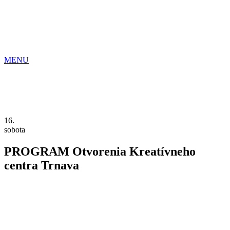
Preskočiť
na
obsah
MENU
16.
sobota
PROGRAM Otvorenia Kreatívneho
centra Trnava