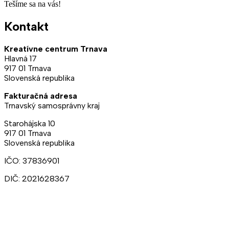
Tešíme sa na vás!
Kontakt
Kreatívne centrum Trnava
Hlavná 17
917 01 Trnava
Slovenská republika
Fakturačná adresa
Trnavský samosprávny kraj
Starohájska 10
917 01 Trnava
Slovenská republika
IČO: 37836901
DIČ: 2021628367
Ateliéry:
+421 902 309 357
Prenájmy:
+421 948 211 874