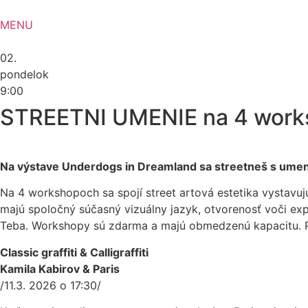
Preskočiť
na
MENU
obsah
02.
pondelok
9:00
STREETNI UMENIE na 4 wor
Na výstave Underdogs in Dreamland sa streetneš s umením
Na 4 workshopoch sa spojí street artová estetika vystavuj
majú spoločný súčasný vizuálny jazyk, otvorenosť voči ex
Teba. Workshopy sú zdarma a majú obmedzenú kapacitu. Pr
Classic graffiti & Calligraffiti
Kamila Kabirov & Paris
/11.3. 2026 o 17:30/