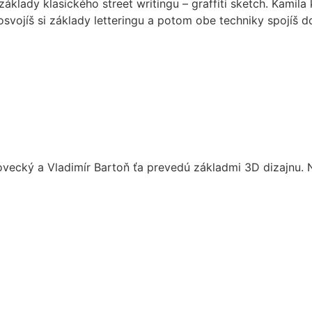
áklady klasického street writingu – graffiti sketch. Kamila k
vojíš si základy letteringu a potom obe techniky spojíš do u
ovecký a Vladimír Bartoň ťa prevedú základmi 3D dizajnu. 