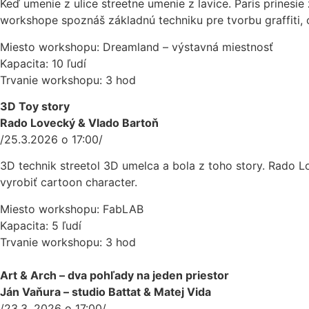
Keď umenie z ulice streetne umenie z lavice. Paris prinesie z
workshope spoznáš základnú techniku pre tvorbu graffiti, os
Miesto workshopu: Dreamland – výstavná miestnosť
Kapacita: 10 ľudí
Trvanie workshopu: 3 hod
3D Toy story
Rado Lovecký & Vlado Bartoň
/25.3.2026 o 17:00/
3D technik streetol 3D umelca a bola z toho story. Rado L
vyrobiť cartoon character.
Miesto workshopu: FabLAB
Kapacita: 5 ľudí
Trvanie workshopu: 3 hod
Art & Arch –
dva pohľady na jeden priestor
Ján Vaňura – studio Battat & Matej Vida
/23.3. 2026 o 17:00/