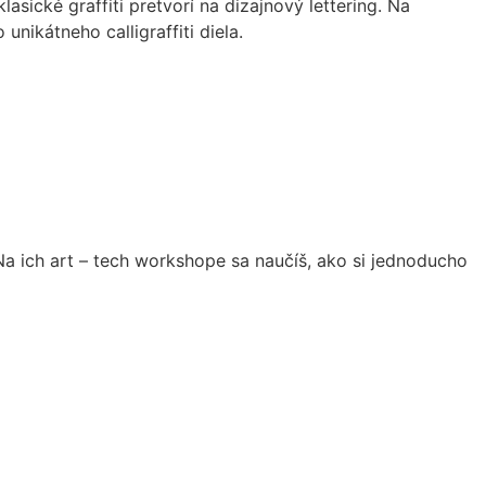
lasické graffiti pretvorí na dizajnový lettering. Na
nikátneho calligraffiti diela.
Na ich art – tech workshope sa naučíš, ako si jednoducho