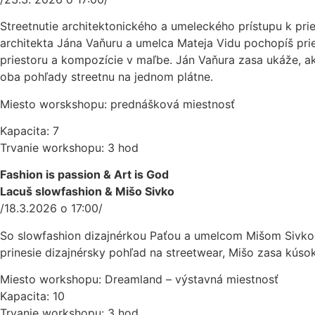
Streetnutie architektonického a umeleckého prístupu k pr
architekta Jána Vaňuru a umelca Mateja Vidu pochopíš pries
priestoru a kompozície v maľbe. Ján Vaňura zasa ukáže, ak
oba pohľady streetnu na jednom plátne.
Miesto worskshopu: prednášková miestnosť
Kapacita: 7
Trvanie workshopu: 3 hod
Fashion is passion & Art is God
Lacuš slowfashion & Mišo Sivko
/18.3.2026 o 17:00/
So slowfashion dizajnérkou Paťou a umelcom Mišom Sivkom si
prinesie dizajnérsky pohľad na streetwear, Mišo zasa kúso
Miesto workshopu: Dreamland – výstavná miestnosť
Kapacita: 10
Trvanie workshopu: 3 hod