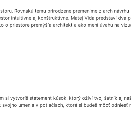
iestoru. Rovnakú tému prirodzene premeníme z arch návrhu
tor intuitívne aj konštruktívne. Matej Vida predstaví dva p
o o priestore premýšľa architekt a ako mení úvahu na vizu
 vytvoríš statement kúsok, ktorý oživí tvoj šatník aj naše
k svojho umenia v potlačiach, ktoré si budeš môcť odniesť