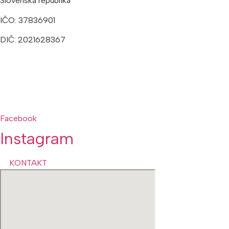
Slovenská republika
IČO: 37836901
DIČ: 2021628367
Ateliéry:
+421 902 309 357
Prenájmy:
+421 948 211 874
kct@kct.sk
Facebook
Instagram
KONTAKT