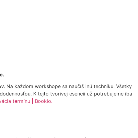
e.
rov. Na každom workshope sa naučíš inú techniku. Všetky
odennosťou. K tejto tvorivej esencii už potrebujeme iba
ácia termínu | Bookio.