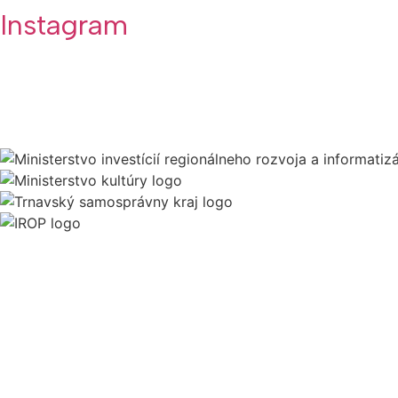
Instagram
Všeobecné podmienky Kreatívneho centra Trnava
Schéma
De minimis KCT
Ochrana osobných údajov
Cenník prenájmov KCT
Prevádzkový poriadok KCT