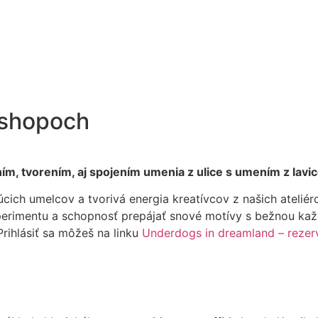
kshopoch
, tvorením, aj spojením umenia z ulice s umením z lavic
úcich umelcov a tvorivá energia kreatívcov z našich atelié
perimentu a schopnosť prepájať snové motívy s bežnou každ
ihlásiť sa môžeš na linku
Underdogs in dreamland – rezerv