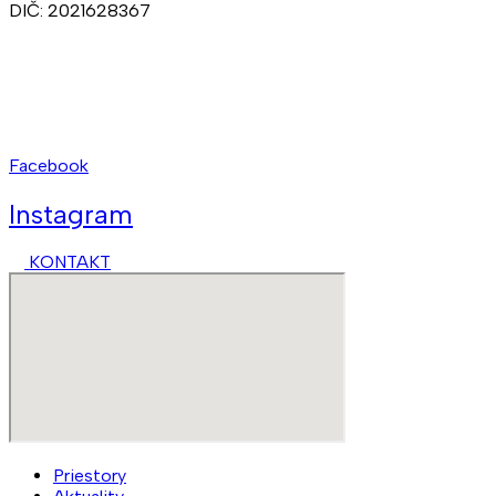
DIČ: 2021628367
Ateliéry:
+421 902 309 357
Prenájmy:
+421 948 211 874
kct@kct.sk
Facebook
Instagram
KONTAKT
Priestory