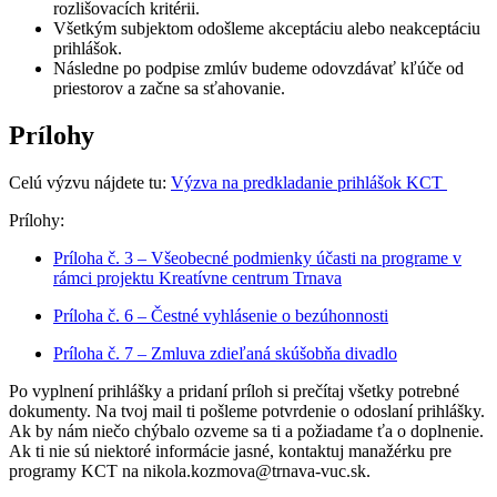
rozlišovacích kritérii.
Všetkým subjektom odošleme akceptáciu alebo neakceptáciu
prihlášok.
Následne po podpise zmlúv budeme odovzdávať kľúče od
priestorov a začne sa sťahovanie.
Prílohy
Celú výzvu nájdete tu:
Výzva na predkladanie prihlášok KCT
Prílohy:
Príloha č. 3 – Všeobecné podmienky účasti na programe v
rámci projektu Kreatívne centrum Trnava
Príloha č. 6 – Čestné vyhlásenie o bezúhonnosti
Príloha č. 7 – Zmluva zdieľaná skúšobňa divadlo
Po vyplnení prihlášky a pridaní príloh si prečítaj všetky potrebné
dokumenty. Na tvoj mail ti pošleme potvrdenie o odoslaní prihlášky.
Ak by nám niečo chýbalo ozveme sa ti a požiadame ťa o doplnenie.
Ak ti nie sú niektoré informácie jasné, kontaktuj manažérku pre
programy KCT na nikola.kozmova@trnava-vuc.sk.