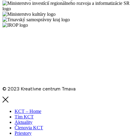
Všeobecné podmienky Kreatívneho centra Trnava
Schéma
De minimis KCT
Ochrana osobných údajov
Cenník prenájmov KCT
Prevádzkový poriadok KCT
© 2023 Kreatívne centrum Trnava
KCT – Home
Tím KCT
Aktuality
Členovia KCT
Priestory