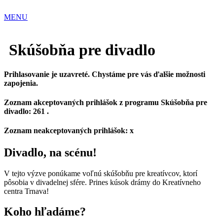
Preskočiť
na
MENU
obsah
Skúšobňa pre divadlo
Prihlasovanie je uzavreté. Chystáme pre vás ďalšie možnosti
zapojenia.
Zoznam akceptovaných prihlášok z programu Skúšobňa pre
divadlo: 261 .
Zoznam neakceptovaných prihlášok: x
Divadlo, na scénu!
V tejto výzve ponúkame voľnú skúšobňu pre kreatívcov, ktorí
pôsobia v divadelnej sfére. Prines kúsok drámy do Kreatívneho
centra Trnava!
Koho hľadáme?