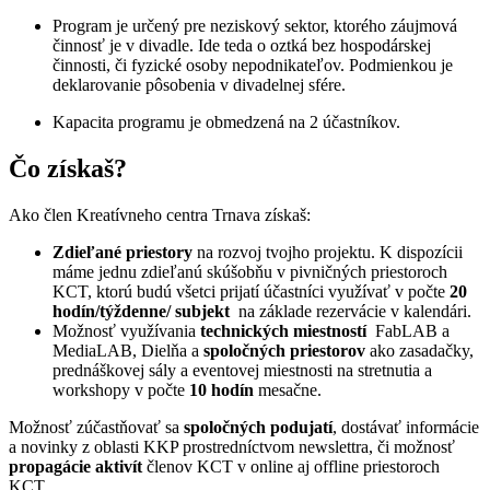
Program je určený pre neziskový sektor, ktorého záujmová
činnosť je v divadle. Ide teda o oztká bez hospodárskej
činnosti, či fyzické osoby nepodnikateľov. Podmienkou je
deklarovanie pôsobenia v divadelnej sfére.
Kapacita programu je obmedzená na 2 účastníkov.
Čo získaš?
Ako člen Kreatívneho centra Trnava získaš:
Zdieľané priestory
na rozvoj tvojho projektu. K dispozícii
máme jednu zdieľanú skúšobňu v pivničných priestoroch
KCT, ktorú budú všetci prijatí účastníci využívať v počte
20
hodín/týždenne/ subjekt
na základe rezervácie v kalendári.
Možnosť využívania
technických miestností
FabLAB a
MediaLAB, Dielňa a
spoločných priestorov
ako zasadačky,
prednáškovej sály a eventovej miestnosti na stretnutia a
workshopy v počte
10 hodín
mesačne.
Možnosť zúčastňovať sa
spoločných podujatí
, dostávať informácie
a novinky z oblasti KKP prostredníctvom newslettra, či možnosť
propagácie aktivít
členov KCT v online aj offline priestoroch
KCT.