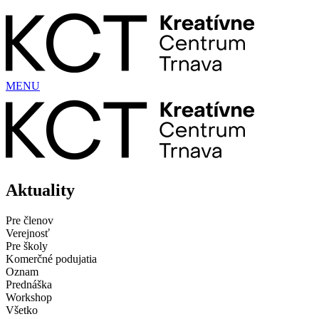
Preskočiť
na
obsah
MENU
Aktuality
Pre členov
Verejnosť
Pre školy
Komerčné podujatia
Oznam
Prednáška
Workshop
Všetko