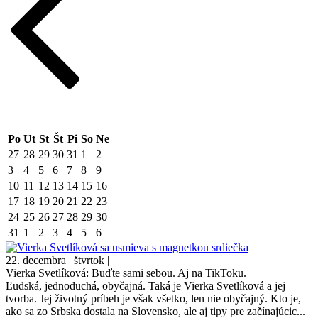
Po
Ut
St
Št
Pi
So
Ne
27
28
29
30
31
1
2
3
4
5
6
7
8
9
10
11
12
13
14
15
16
17
18
19
20
21
22
23
24
25
26
27
28
29
30
31
1
2
3
4
5
6
22. decembra | štvrtok |
Vierka Svetlíková: Buďte sami sebou. Aj na TikToku.
Ľudská, jednoduchá, obyčajná. Taká je Vierka Svetlíková a jej
tvorba. Jej životný príbeh je však všetko, len nie obyčajný. Kto je,
ako sa zo Srbska dostala na Slovensko, ale aj tipy pre začínajúcic...