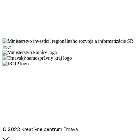
Všeobecné podmienky Kreatívneho centra Trnava
Schéma
De minimis KCT
Ochrana osobných údajov
Cenník prenájmov KCT
Prevádzkový poriadok KCT
© 2023 Kreatívne centrum Trnava