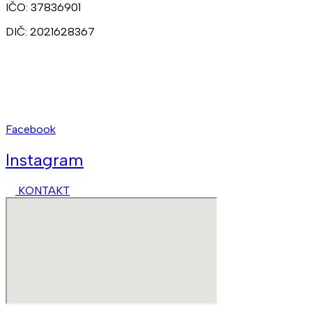
IČO: 37836901
DIČ: 2021628367
Ateliéry:
+421 902 309 357
Prenájmy:
+421 948 211 874
kct@kct.sk
Facebook
Instagram
KONTAKT