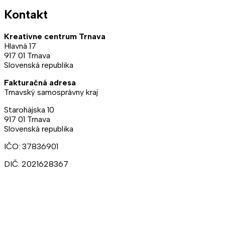
Kontakt
Kreatívne centrum Trnava
Hlavná 17
917 01 Trnava
Slovenská republika
Fakturačná adresa
Trnavský samosprávny kraj
Starohájska 10
917 01 Trnava
Slovenská republika
IČO: 37836901
DIČ: 2021628367
Ateliéry:
+421 902 309 357
Prenájmy:
+421 948 211 874
kct@kct.sk