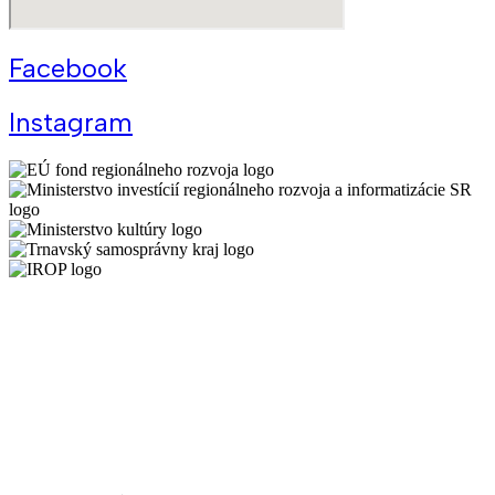
Facebook
Instagram
Všeobecné podmienky Kreatívneho centra Trnava
Schéma
De minimis KCT
Ochrana osobných údajov
Cenník prenájmov KCT
Prevádzkový poriadok KCT