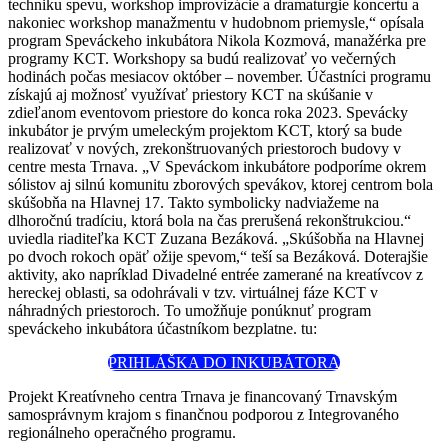
techniku spevu, workshop improvizácie a dramaturgie koncertu a
nakoniec workshop manažmentu v hudobnom priemysle,“ opísala
program Speváckeho inkubátora Nikola Kozmová, manažérka pre
programy KCT. Workshopy sa budú realizovať vo večerných
hodinách počas mesiacov október – november. Účastníci programu
získajú aj možnosť využívať priestory KCT na skúšanie v
zdieľanom eventovom priestore do konca roka 2023. Spevácky
inkubátor je prvým umeleckým projektom KCT, ktorý sa bude
realizovať v nových, zrekonštruovaných priestoroch budovy v
centre mesta Trnava. „V Speváckom inkubátore podporíme okrem
sólistov aj silnú komunitu zborových spevákov, ktorej centrom bola
skúšobňa na Hlavnej 17. Takto symbolicky nadviažeme na
dlhoročnú tradíciu, ktorá bola na čas prerušená rekonštrukciou.“
uviedla riaditeľka KCT Zuzana Bezáková. „Skúšobňa na Hlavnej
po dvoch rokoch opäť ožije spevom,“ teší sa Bezáková. Doterajšie
aktivity, ako napríklad Divadelné entrée zamerané na kreatívcov z
hereckej oblasti, sa odohrávali v tzv. virtuálnej fáze KCT v
náhradných priestoroch. To umožňuje ponúknuť program
speváckeho inkubátora účastníkom bezplatne. tu:
PRIHLÁŠKA DO INKUBÁTORA
Projekt Kreatívneho centra Trnava je financovaný Trnavským
samosprávnym krajom s finančnou podporou z Integrovaného
regionálneho operačného programu.