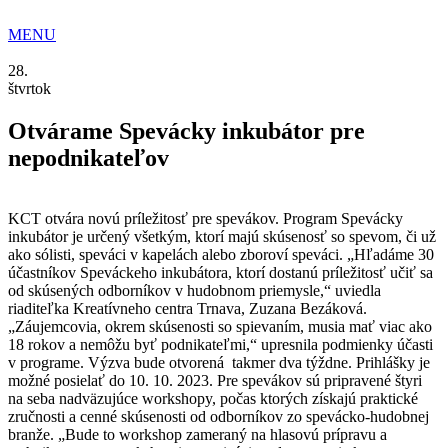
Preskočiť
na
MENU
obsah
28.
štvrtok
Otvárame Spevácky inkubátor pre
nepodnikateľov
KCT otvára novú príležitosť pre spevákov. Program Spevácky
inkubátor je určený všetkým, ktorí majú skúsenosť so spevom, či už
ako sólisti, speváci v kapelách alebo zboroví speváci. „Hľadáme 30
účastníkov Speváckeho inkubátora, ktorí dostanú príležitosť učiť sa
od skúsených odborníkov v hudobnom priemysle,“ uviedla
riaditeľka Kreatívneho centra Trnava, Zuzana Bezáková.
„Záujemcovia, okrem skúsenosti so spievaním, musia mať viac ako
18 rokov a nemôžu byť podnikateľmi,“ upresnila podmienky účasti
v programe. Výzva bude otvorená takmer dva týždne. Prihlášky je
možné posielať do 10. 10. 2023. Pre spevákov sú pripravené štyri
na seba nadväzujúce workshopy, počas ktorých získajú praktické
zručnosti a cenné skúsenosti od odborníkov zo spevácko-hudobnej
branže. „Bude to workshop zameraný na hlasovú prípravu a