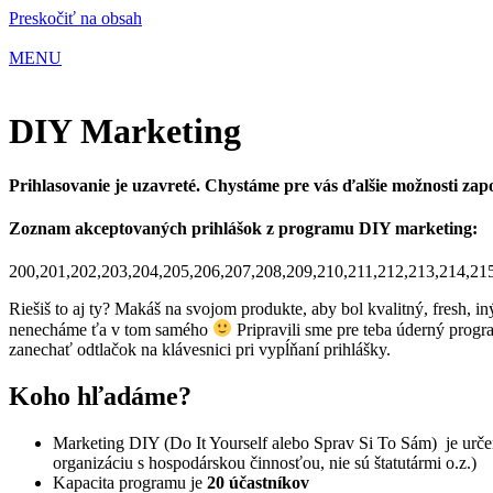
Preskočiť na obsah
MENU
DIY Marketing
Prihlasovanie je uzavreté. Chystáme pre vás ďalšie možnosti zapo
Zoznam akceptovaných prihlášok z programu DIY marketing:
200,201,202,203,204,205,206,207,208,209,210,211,212,213,214,21
Riešiš to aj ty? Makáš na svojom produkte, aby bol kvalitný, fresh, i
nenecháme ťa v tom samého
Pripravili sme pre teba úderný progr
zanechať odtlačok na klávesnici pri vypĺňaní prihlášky.
Koho hľadáme?
Marketing DIY (Do It Yourself alebo Sprav Si To Sám) je určen
organizáciu s hospodárskou činnosťou, nie sú štatutármi o.z.)
Kapacita programu je
20
účastníkov