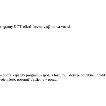
re programy KCT: nikola.kozmova@trnava-vuc.sk
 podľa kapacity programu- spolu s faktúrou, ktorú je potrebné uhradiť 
tvoje miesto posunúť ďalšiemu v poradí.