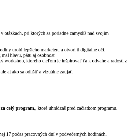
 otázkach, pri ktorých sa poriadne zamyslíš nad svojim
ny urobí lepšieho marketéra a otvorí ti digitálne oči.
ng mal hlavu, pätu aj osobnosť.
ý workshop, ktorého cieľom je inšpirovať ťa k odvahe a radosti z
e aj ako sa odlíšiť a vizuálne zaujať.
 za celý program
,, ktoré uhrádzaš pred začiatkom programu.
vnej 17 počas pracovných dní v podvečerných hodinách.