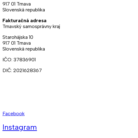
917 01 Trnava
Slovenská republika
Fakturačná adresa
Trnavský samosprávny kraj
Starohájska 10
917 01 Trnava
Slovenská republika
IČO: 37836901
DIČ: 2021628367
Ateliéry:
+421 902 309 357
Prenájmy:
+421 948 211 874
kct@kct.sk
Facebook
Instagram