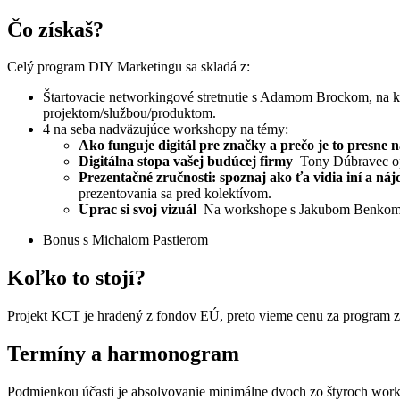
Čo získaš?
Celý program DIY Marketingu sa skladá z:
Štartovacie networkingové stretnutie s Adamom Brockom, na kt
projektom/službou/produktom.
4 na seba nadväzujúce workshopy na témy:
Ako funguje digitál pre značky a prečo je to presn
Digitálna stopa vašej budúcej firmy
Tony Dúbravec opri
Prezentačné zručnosti: spoznaj ako ťa vidia iní a n
prezentovania sa pred kolektívom.
Uprac si svoj vizuál
Na workshope s Jakubom Benkom sa d
Bonus s Michalom Pastierom
Koľko to stojí?
Projekt KCT je hradený z fondov EÚ, preto vieme cenu za program zní
Termíny a harmonogram
Podmienkou účasti je absolvovanie minimálne dvoch zo štyroch wor