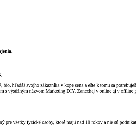
jenia.
5.
ný, bio, hľadáš svojho zákazníka v kope sena a ešte k tomu sa potrebuj
am s výstižným názvom Marketing DIY. Zanechaj v online aj v offline 
ý pre všetky fyzické osoby, ktoré majú nad 18 rokov a nie sú podnikate