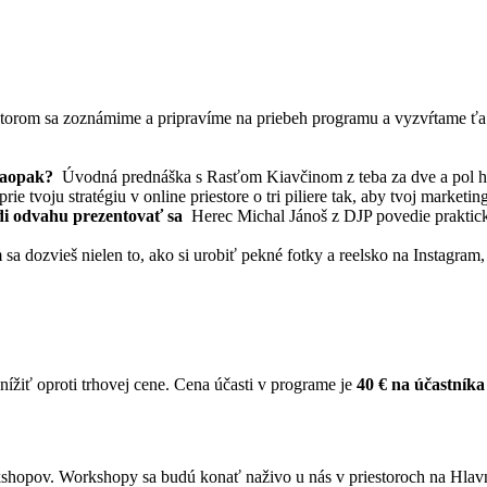
orom sa zoznámime a pripravíme na priebeh programu a vyzvŕtame ťa v
e naopak?
Úvodná prednáška s Rasťom Kiavčinom z teba za dve a pol hodi
e tvoju stratégiu v online priestore o tri piliere tak, aby tvoj marketi
ájdi odvahu prezentovať sa
Herec Michal Jánoš z DJP povedie praktick
ozvieš nielen to, ako si urobiť pekné fotky a reelsko na Instagram, al
žiť oproti trhovej cene. Cena účasti v programe je
4
0 € na účastníka
kshopov. Workshopy sa budú konať naživo u nás v priestoroch na Hla