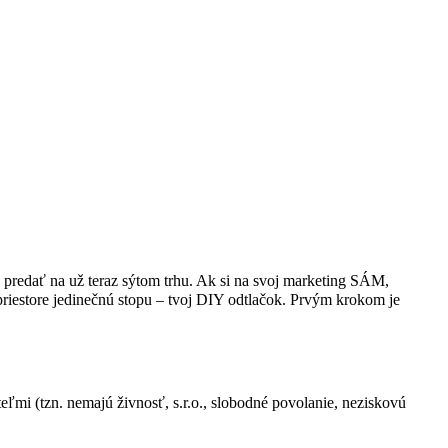
eš predať na už teraz sýtom trhu. Ak si na svoj marketing SÁM,
priestore jedinečnú stopu – tvoj DIY odtlačok. Prvým krokom je
ľmi (tzn. nemajú živnosť, s.r.o., slobodné povolanie, neziskovú