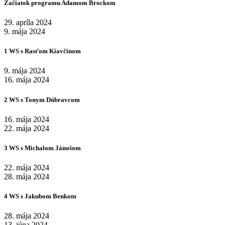
Začiatok programu Adamom Brockom
29. apríla 2024
9. mája 2024
1 WS s Rasťom Kiavčinom
9. mája 2024
16. mája 2024
2 WS s Tonym Dúbravcom
16. mája 2024
22. mája 2024
3 WS s Michalom Jánošom
22. mája 2024
28. mája 2024
4 WS s Jakubom Benkom
28. mája 2024
13. júna 2024